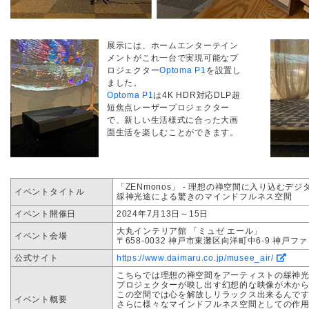
展示には、ホームエンターテイン
メントがこれ一台で実現可能なプ
ロジェクター
Optoma P1
を設置し
ました。
Optoma P1
は4K HDR対応DLP超
短焦点レーザープロジェクター
で、新しい生活様式に合った大画
面生活を楽しむことができます。
「ZENmonos」 - 理想の禅空間に入り込むデ
イベントタイトル
綵神光途による驚きのマインドフルネス空間
イベント開催日
2024年7月13日～15日
大丸インテリア館 「ミュゼ エール」
イベント会場
〒658-0032 神戸市東灘区向洋町中6-9 神戸フ
公式サイト
https://www.daimaru.co.jp/musee_air/
こちらでは理想の禅空間をアーティストの綵神
プロジェクターが映し出す幻想的な映像が木か
この空間では心を解放しリラックス出来るんです
イベント概要
さらに様々なマインドフルネス空間としての作