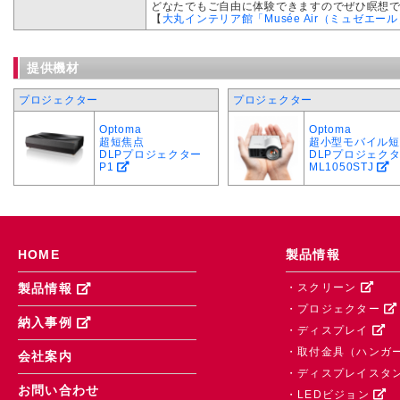
どなたでもご自由に体験できますのでぜひ瞑想
【
大丸インテリア館「Musée Air（ミュゼエール）
提供機材
プロジェクター
プロジェクター
Optoma
Optoma
超短焦点
超小型モバイル短
DLPプロジェクター
DLPプロジェク
P1
ML1050STJ
HOME
製品情報
・スクリーン
製品情報
・プロジェクター
納入事例
・ディスプレイ
・取付金具（ハンガ
会社案内
・ディスプレイスタ
お問い合わせ
・LEDビジョン